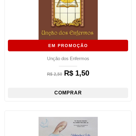
EM PROMOÇÃO
Unção dos Enfermos
R$
1,50
Original
Current
R$
2,50
price
price
was:
is:
R$ 2,50.
R$ 1,50.
COMPRAR