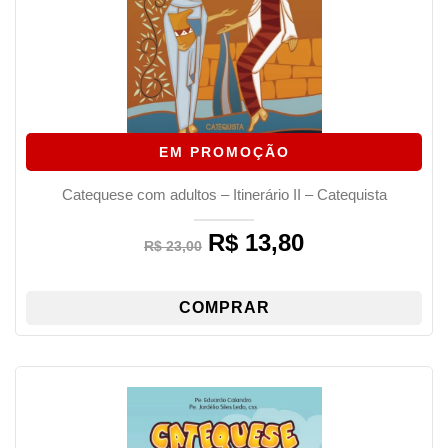
EM PROMOÇÃO
Catequese com adultos – Itinerário II – Catequista
R$
13,80
Original
Current
R$
23,00
price
price
was:
is:
R$ 23,00.
R$ 13,80.
COMPRAR