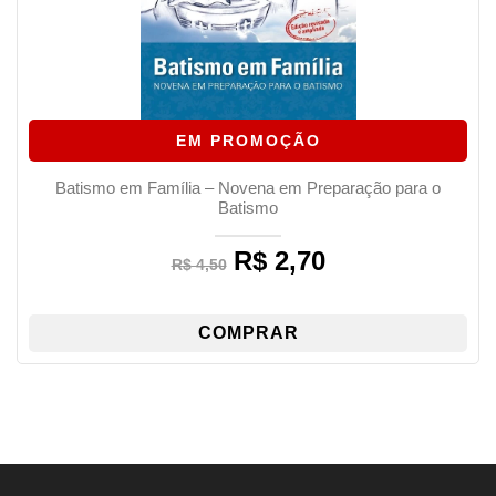
EM PROMOÇÃO
Batismo em Família – Novena em Preparação para o
Batismo
R$
2,70
Original
Current
R$
4,50
price
price
was:
is:
R$ 4,50.
R$ 2,70.
COMPRAR