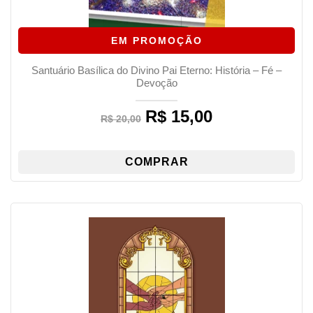
EM PROMOÇÃO
Santuário Basílica do Divino Pai Eterno: História – Fé –
Devoção
R$
15,00
Original
Current
R$
20,00
price
price
was:
is:
R$ 20,00.
R$ 15,00.
COMPRAR