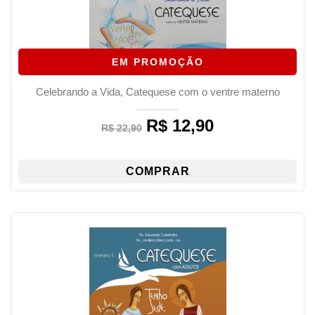
EM PROMOÇÃO
Celebrando a Vida, Catequese com o ventre materno
R$
12,90
Original
Current
R$
22,90
price
price
was:
is:
R$ 22,90.
R$ 12,90.
COMPRAR