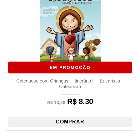
EM PROMOÇÃO
Catequese com Crianças – Itinerário II – Eucaristia –
Catequista
R$
8,30
Original
Current
R$
13,80
price
price
was:
is:
R$ 13,80.
R$ 8,30.
COMPRAR