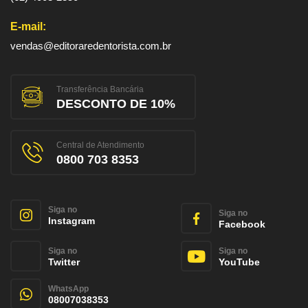
E-mail:
vendas@editoraredentorista.com.br
Transferência Bancária
DESCONTO DE 10%
Central de Atendimento
0800 703 8353
Siga no
Siga no
Instagram
Facebook
Siga no
Siga no
Twitter
YouTube
WhatsApp
08007038353