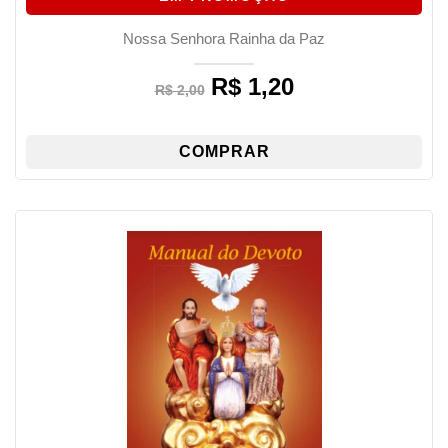
Nossa Senhora Rainha da Paz
R$
1,20
Original
Current
R$
2,00
price
price
was:
is:
R$ 2,00.
R$ 1,20.
COMPRAR