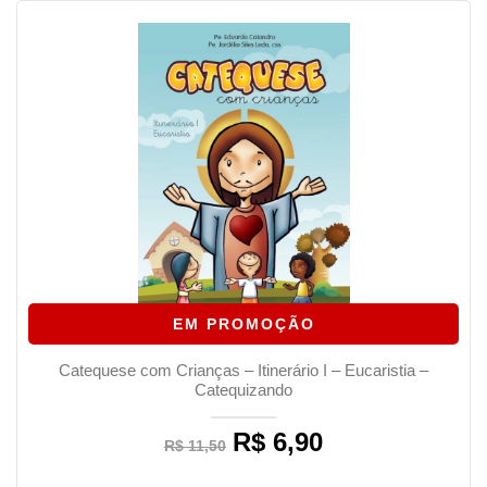
EM PROMOÇÃO
Catequese com Crianças – Itinerário I – Eucaristia –
Catequizando
R$
6,90
Original
Current
R$
11,50
price
price
was:
is: