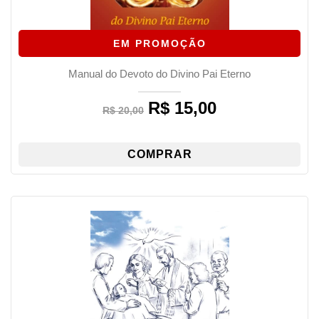
EM PROMOÇÃO
Manual do Devoto do Divino Pai Eterno
R$
15,00
Original
Current
R$
20,00
price
price
was:
is:
R$ 20,00.
R$ 15,00.
COMPRAR