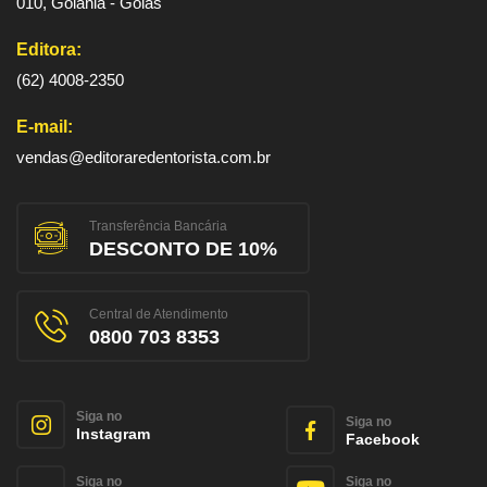
010, Goiânia - Goiás
Editora:
(62) 4008-2350
E-mail:
vendas@editoraredentorista.com.br
Transferência Bancária
DESCONTO DE 10%
Central de Atendimento
0800 703 8353
Siga no
Siga no
Instagram
Facebook
Siga no
Siga no